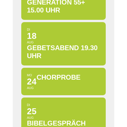
GENERATION 55+
15.00 UHR
DI
18
AUG
GEBETSABEND 19.30
UHR
MO
CHORPROBE
24
AUG
DI
25
AUG
BIBELGESPRÄCH