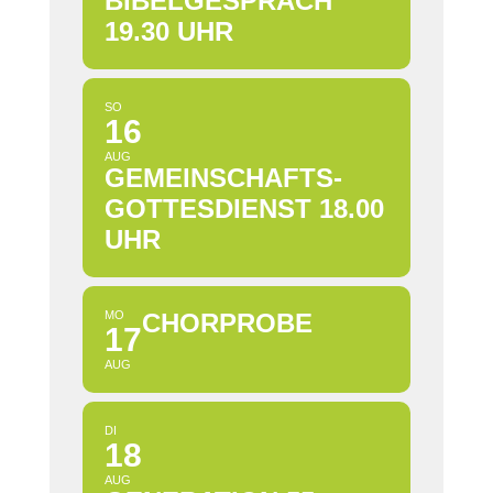
BIBELGESPRÄCH
19.30 UHR
SO
16
AUG
GEMEINSCHAFTS-
GOTTESDIENST 18.00
UHR
MO
CHORPROBE
17
AUG
DI
18
AUG