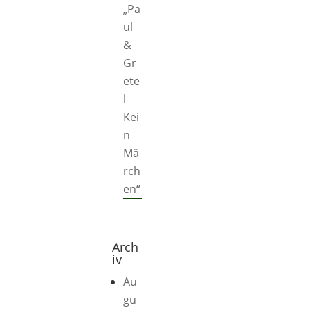
„Pa
ul
&
Gr
ete
l
Kei
n
Mä
rch
en“
Arch
iv
Au
gu