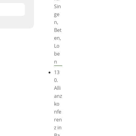
Sin
ge
n,
Bet
en,
Lo
be
n
13
0.
Alli
anz
ko
nfe
ren
z in
Ba