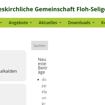
Angebote
Aktuelles
Downloads
K
Neu
este
Beitr
alkalden
äge
do
pp
elp
un
kt: