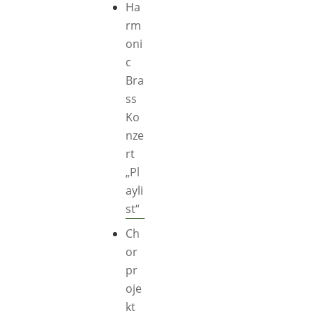
Ha
rm
oni
c
Bra
ss
Ko
nze
rt
„Pl
ayli
st“
Ch
or
pr
oje
kt