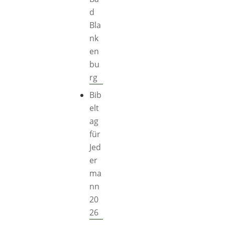
d
Bla
nk
en
bu
rg
Bib
elt
ag
für
Jed
er
ma
nn
20
26