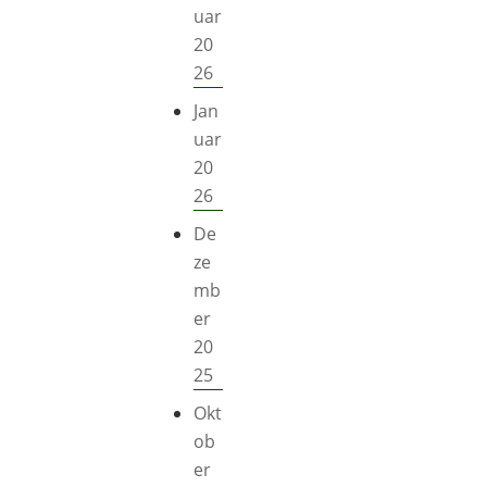
uar
20
26
Jan
uar
20
26
De
ze
mb
er
20
25
Okt
ob
er