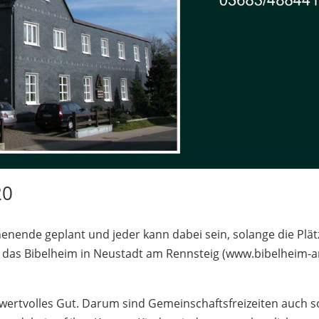
20
ende geplant und jeder kann dabei sein, solange die Plät
r das Bibelheim in Neustadt am Rennsteig (www.bibelheim-
t wertvolles Gut. Darum sind Gemeinschaftsfreizeiten auch s