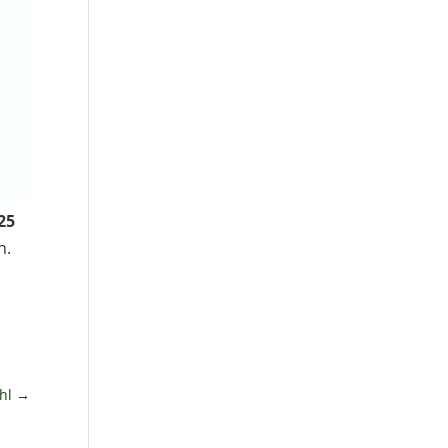
25
n.
hl
→