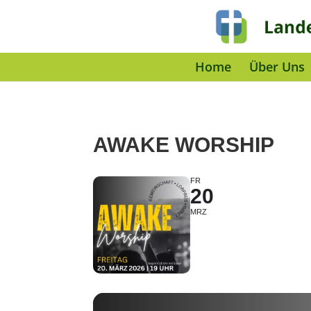
Home
Über Uns
AWAKE WORSHIP
FR
20
MRZ