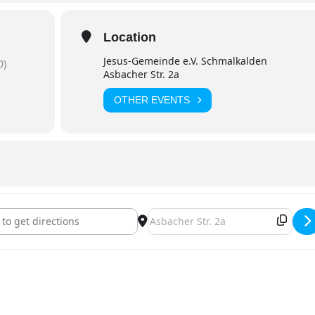
Location
Jesus-Gemeinde e.V. Schmalkalden
0)
Asbacher Str. 2a
OTHER EVENTS
orship [WlKWJhZbe]
Destination Address - Awake Wors